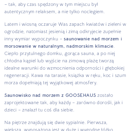
– tak, aby czas spędzony w tym miejscu był
autentycznym relaksem, a nie tylko noclegiem.
Latem i wiosną oczaruje Was zapach kwiatów i zieleni w
ogrodzie, natomiast jesienią i zimą odkryjecie zupełnie
inny wymiar wypoczynku –
saunowanie nad morzem i
morsowanie w naturalnym, nadmorskim klimacie
.
Ciepło przytulnego domku, gorąca sauna, a po niej
chłodna kąpiel lub wyjście na zimową plażę tworzą
idealne warunki do wzmocnienia odporności i głębokiej
regeneracji. Kawa na tarasie, książka w ręku, koc i szum
morza dopełniają tej wyjątkowej atmosfery.
Saunowisko nad morzem z GOOSEHAUS
zostało
zaprojektowane tak, aby każdy – zarówno dorośli, jak i
dzieci – znalazł tu coś dla siebie.
Na piętrze znajdują się dwie sypialnie. Pierwsza,
większa, wyposażona jest w duże i wygodne łóżko