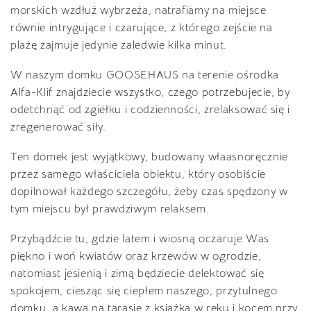
morskich wzdłuż wybrzeża, natrafiamy na miejsce
równie intrygujące i czarujące, z którego zejście na
plażę zajmuje jedynie zaledwie kilka minut.
W naszym domku GOOSEHAUS na terenie ośrodka
Alfa-Klif znajdziecie wszystko, czego potrzebujecie, by
odetchnąć od zgiełku i codzienności, zrelaksować się i
zregenerować siły.
Ten domek jest wyjątkowy, budowany właasnoręcznie
przez samego właściciela obiektu, który osobiście
dopilnował każdego szczegółu, żeby czas spędzony w
tym miejscu był prawdziwym relaksem.
Przybądźcie tu, gdzie latem i wiosną oczaruje Was
piękno i woń kwiatów oraz krzewów w ogrodzie,
natomiast jesienią i zimą będziecie delektować się
spokojem, ciesząc się ciepłem naszego, przytulnego
domku, a kawa na tarasie z książką w ręku i kocem przy