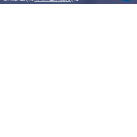
Preise und Verfügbarkeit überprüfen
RESERVIERUNG
Ihr Platz am Meer
Direkt am Sandstrand mit privatem
Abstieg