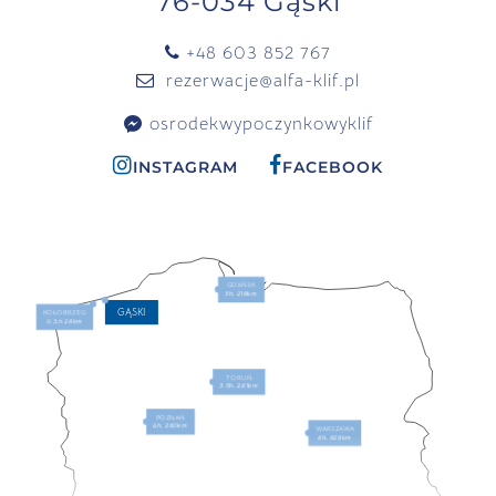
76-034 Gąski
+48 603 852 767
rezerwacje@alfa-klif.pl
osrodekwypoczynkowyklif
INSTAGRAM
FACEBOOK
GDAŃSK
3h, 218km
GĄSKI
KOŁOBRZEG
0.3,h 26km
TORUŃ
3.5h, 261km
POZNAŃ
4h, 260km
WARSZAWA
6h, 628km