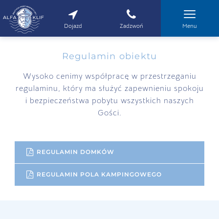
Dojazd
Zadzwoń
Menu
Regulamin obiektu
Wysoko cenimy współpracę w przestrzeganiu
regulaminu, który ma służyć zapewnieniu spokoju
i bezpieczeństwa pobytu wszystkich naszych
Gości.
REGULAMIN DOMKÓW
REGULAMIN POLA KAMPINGOWEGO