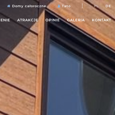
Domy całoroczne
Tato
PL
DE
ENIE
ATRAKCJE
OPINIE
GALERIA
KONTAKT