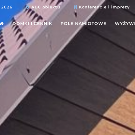
 2026
ABC obiektu
Konferencje i imprezy
DOMKI I CENNIK
POLE NAMIOTOWE
WYŻYWI