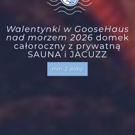
POLE NAMIOTOWE
WYŻYWIENIE
ATRAKCJE
Walentynki w GooseHaus
nad morzem 2026
domek
OPINIE
całoroczny z prywatną
GALERIA
SAUNA i JACUZZ
KONTAKT
min. 2 doby