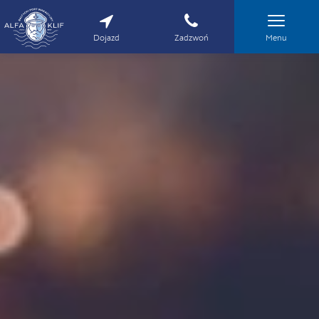
Dojazd
Zadzwoń
Menu