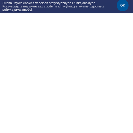
Strona używa cookies w celach statystycznych i funkcjonalnych.
OK
Korzystając z niej wyrażasz zgodę na ich wykorzystywanie, zgodnie z
polityką prywatności
.
1 nocleg
2 dni
Obowiązuje
5-15 lut
Cena za noc od
400 zł
Sprawdź ceny i dostępność
REZERWACJA
✨
Zimowy Wypoczynek nad Morzem –
Walentynkowy Weekend